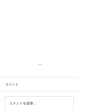
コメント
荒川の二世帯住宅
コメントを追加…
十条の住宅２ 
を行います