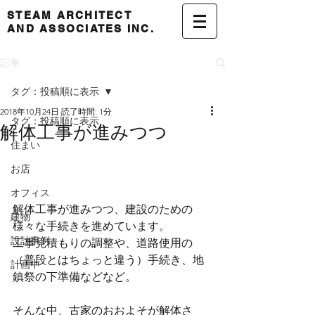
STEAM ARCHITECT
AND ASSOCIATES INC.
記事
タグ：投稿順に表示
2018年10月24日
読了時間: 1分
タグ：投稿順に表示
解体工事が進みつつ
住まい
お店
オフィス
解体工事が進みつつ、建設のための
建物
様々な手続きを進めています。
設計事例
工事見積もりの調整や、道路使用の
（普段とはちょっと違う）手続き、地
計画中
鎮祭の下準備などなど。
そんな中、古家のおおよそが解体さ