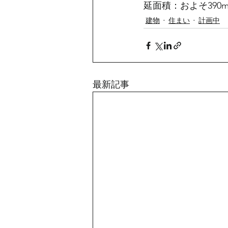
延面積：およそ390m
建物
住まい
計画中
最新記事