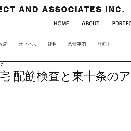
CT AND ASSOCIATES INC.
HOME
ABOUT
PORTFO
お店
オフィス
建物
設計事例
計画中
2分
宅 配筋検査と東十条の