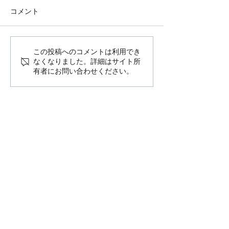
コメント
荒川の二世帯住
この投稿へのコメントは利用でき
木造の保育園計画（愛知
なくなりました。詳細はサイト所
県名古屋）
有者にお問い合わせください。
​株式会社steam一級建築士事務所
114-0032
東京都北区中十条2-17-3​-1F(商店街沿い)
Tel:
03-5948-9620
※お電話は出れない場合が多いため、メールや右
フォームからもご連絡ください
Email: info(a)steaminc.jp
お問い合わせフォーム