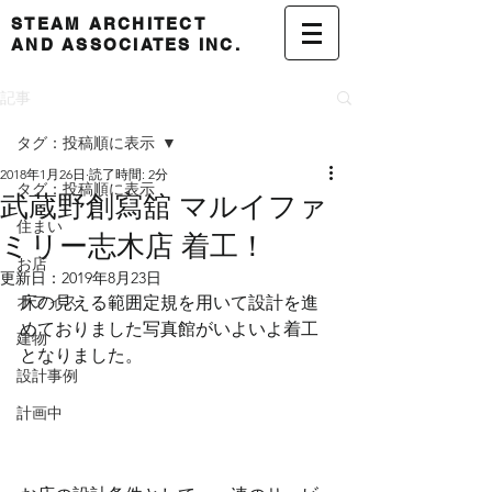
STEAM ARCHITECT
AND ASSOCIATES INC.
記事
タグ：投稿順に表示
2018年1月26日
読了時間: 2分
タグ：投稿順に表示
武蔵野創寫舘 マルイファ
住まい
ミリー志木店 着工！
お店
更新日：
2019年8月23日
オフィス
床の見える範囲定規を用いて設計を進
めておりました写真館がいよいよ着工
建物
となりました。
設計事例
計画中