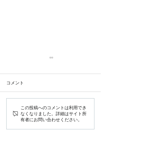
コメント
荒川の二世帯住宅
この投稿へのコメントは利用でき
十条の住宅２ 
なくなりました。詳細はサイト所
を行います
有者にお問い合わせください。